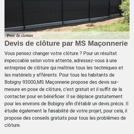
e
Devis de clôture par MS Maçonnerie
L
l
Vous pensez changer votre clôture ? Pour un résultat
impeccable selon votre attente, adressez-vous à une
Si
entreprise de clôture qui maîtrise tous les techniques et
vo
les matériels y afférents. Pour tous les habitants de
nt
cl
Bobigny 93000,MS Maçonnerie propose des devis sur-
lus
no
mesure en pose de clôture, c'est gratuit et il suffit de la
s
l’
contacter pour en bénéficier. Il se déplace gratuitement
ge
av
pour les environs de Bobigny afin d'établir un devis précis. Il
us
po
étudie également la faisabilité de votre projet, pour cela, il
du
propose des conseils gratuits pour tous les problèmes de
clôture.