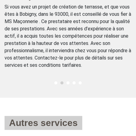
le
à
Si vous avez un projet de création de terrasse, et que vous
p
êtes à Bobigny, dans le 93000, il est conseillé de vous fier à
le
est
MS Maçonnerie . Ce prestataire est reconnu pour la qualité
le
de ses prestations. Avec ses années d’expérience à son
rè
es
actif, il a acquis toutes les compétences pour réaliser une
El
prestation à la hauteur de vos attentes. Avec son
ma
i
professionnalisme, il interviendra chez vous pour répondre à
ap
vos attentes. Contactez-le pour plus de détails sur ses
vo
services et ses conditions tarifaires.
Autres services