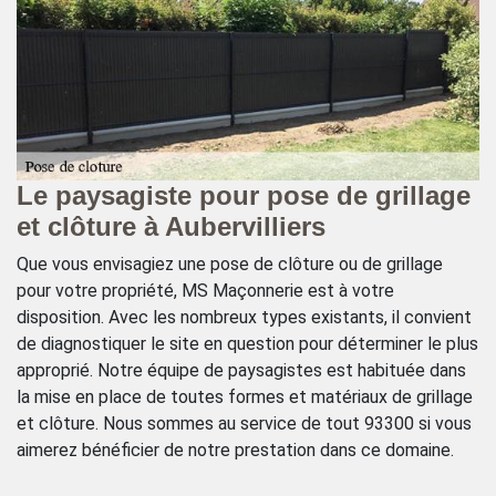
Le paysagiste pour pose de grillage
D
et clôture à Aubervilliers
Vo
im
r
Que vous envisagiez une pose de clôture ou de grillage
en
pour votre propriété, MS Maçonnerie est à votre
le
ue
disposition. Avec les nombreux types existants, il convient
Au
de diagnostiquer le site en question pour déterminer le plus
me
s
approprié. Notre équipe de paysagistes est habituée dans
co
la mise en place de toutes formes et matériaux de grillage
po
end
et clôture. Nous sommes au service de tout 93300 si vous
pr
aimerez bénéficier de notre prestation dans ce domaine.
po