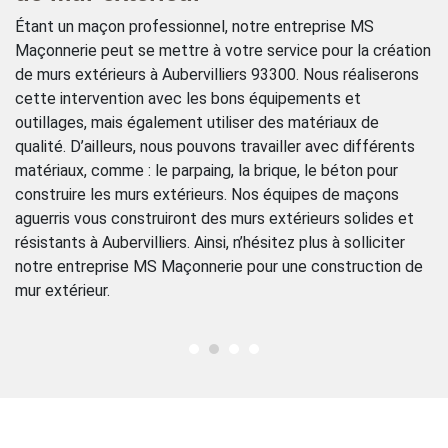
Étant un maçon professionnel, notre entreprise MS
In
Maçonnerie peut se mettre à votre service pour la création
no
de murs extérieurs à Aubervilliers 93300. Nous réaliserons
de
cette intervention avec les bons équipements et
ta
outillages, mais également utiliser des matériaux de
Ma
ie
qualité. D’ailleurs, nous pouvons travailler avec différents
fa
matériaux, comme : le parpaing, la brique, le béton pour
no
construire les murs extérieurs. Nos équipes de maçons
; 
aguerris vous construiront des murs extérieurs solides et
ra
ie
résistants à Aubervilliers. Ainsi, n’hésitez plus à solliciter
en
notre entreprise MS Maçonnerie pour une construction de
tr
mur extérieur.