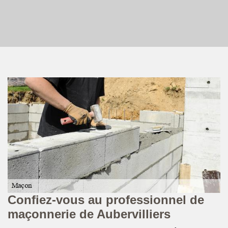
Confiez-vous au professionnel de
C
e
maçonnerie de Aubervilliers
A