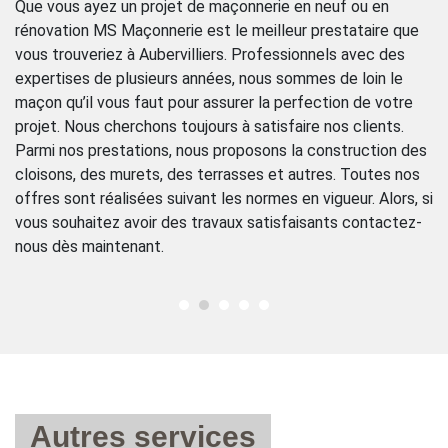
l
Que vous ayez un projet de maçonnerie en neuf ou en
rénovation MS Maçonnerie est le meilleur prestataire que
l
Po
vous trouveriez à Aubervilliers. Professionnels avec des
le
expertises de plusieurs années, nous sommes de loin le
r
pr
maçon qu’il vous faut pour assurer la perfection de votre
pr
projet. Nous cherchons toujours à satisfaire nos clients.
so
Parmi nos prestations, nous proposons la construction des
le
mé
cloisons, des murets, des terrasses et autres. Toutes nos
ch
offres sont réalisées suivant les normes en vigueur. Alors, si
vo
vous souhaitez avoir des travaux satisfaisants contactez-
Au
nous dès maintenant.
Autres services