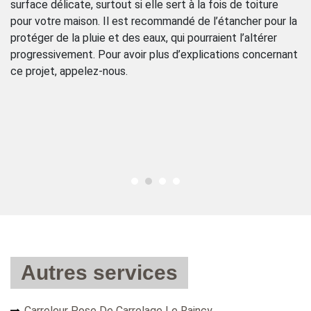
surface délicate, surtout si elle sert à la fois de toiture
pr
pour votre maison. Il est recommandé de l’étancher pour la
de
protéger de la pluie et des eaux, qui pourraient l’altérer
lu
la
progressivement. Pour avoir plus d’explications concernant
pa
ce projet, appelez-nous.
la
co
ns
Autres services
Carreleur Pose De Carrelage Le Raincy