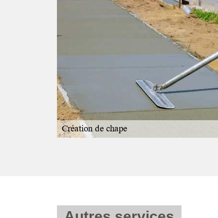
éation
n ; pensez à faire
 chape à Le
 notre entreprise
a chape
ipements
urer un travail
iez-vous à MS
 93340.
Autres services