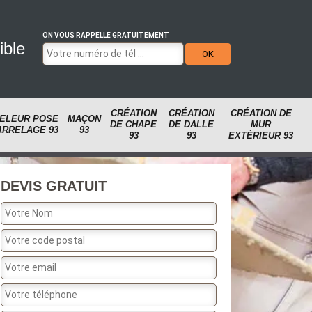
ON VOUS RAPPELLE GRATUITEMENT
ible
CRÉATION
CRÉATION
CRÉATION DE
ELEUR POSE
MAÇON
DE CHAPE
DE DALLE
MUR
ARRELAGE 93
93
93
93
EXTÉRIEUR 93
DEVIS GRATUIT