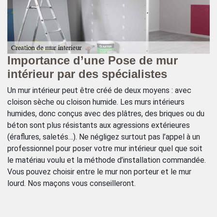
ie
Importance d’une Pose de mur
G
intérieur par des spécialistes
i
Un mur intérieur peut être créé de deux moyens : avec
Vo
cloison sèche ou cloison humide. Les murs intérieurs
ce
z
humides, donc conçus avec des plâtres, des briques ou du
vé
s
béton sont plus résistants aux agressions extérieures
po
(éraflures, saletés…). Ne négligez surtout pas l’appel à un
pe
professionnel pour poser votre mur intérieur quel que soit
ma
le matériau voulu et la méthode d’installation commandée.
l’
Vous pouvez choisir entre le mur non porteur et le mur
Ma
lourd. Nos maçons vous conseilleront.
en
z