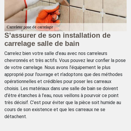
S’assurer de son installation de
L
carrelage salle de bain
P
Carrelez bien votre salle d’eau avec nos carreleurs
Lo
chevronnés et très actifs. Vous pouvez leur confier la pose
ca
de votre carrelage. Nous avons l’équipement le plus
so
approprié pour l’ouvrage et n’adoptons que des méthodes
Ch
opérationnelles et crédibles pour poser les carreaux
ca
n
choisis. Les matériaux dans une salle de bain se doivent
r
d’être étanches à l’eau, nous veillons à pourvoir ce point
po
très décisif. C’est pour éviter que la pièce soit humide au
gr
ue
cours de son existence et que les carreaux ne se
ca
détachent.