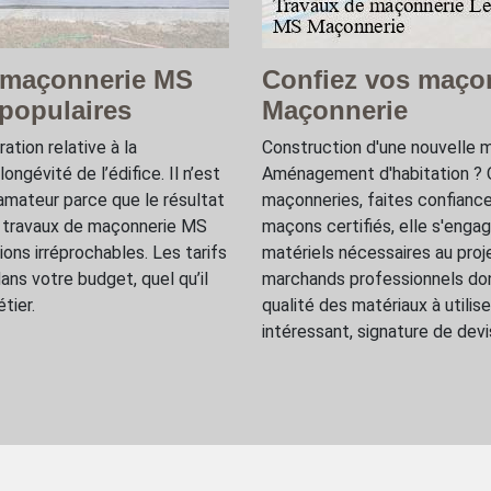
e maçonnerie MS
Confiez vos maço
 populaires
Maçonnerie
ation relative à la
Construction d'une nouvelle m
ongévité de l’édifice. Il n’est
Aménagement d'habitation ? Qu
 amateur parce que le résultat
maçonneries, faites confiance
ur travaux de maçonnerie MS
maçons certifiés, elle s'engag
ons irréprochables. Les tarifs
matériels nécessaires au proj
ns votre budget, quel qu’il
marchands professionnels donc
tier.
qualité des matériaux à utilis
intéressant, signature de devi