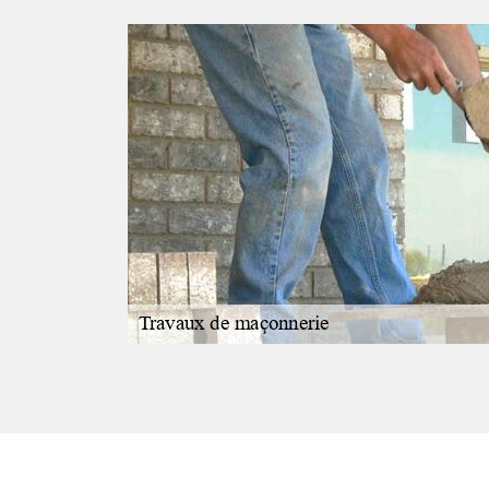
ravail pour
MS
ie, il faut
cile à effectuer.
çonnerie MS
 peut être
 à utiliser.
en termes de