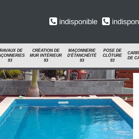
indisponible
indispon
RAVAUX DE
CRÉATION DE
MAÇONNERIE
POSE DE
CARR
AÇONNERIES
MUR INTÉRIEUR
D'ÉTANCHÉITÉ
CLÔTURE
DE C
93
93
93
93