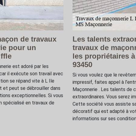
maçon de travaux
Les talents extrao
ie pour un
travaux de maçonn
ffle
les propriétaires à
93450
erie est adoré par les
car il exécute son travail avec
Si vous voulez que le revête
ion se répand vite à L Ile
impressif, faites appel à l’e
t et peut se débrouiller dans
Maçonnerie . Les talents de 
ations exceptionnelles. Si vous
extraordinaires. Vous serez im
 spécialisé en travaux de
Cette société vous assiste sa
décoratif qui est adapté à vot
informations sur ses condition