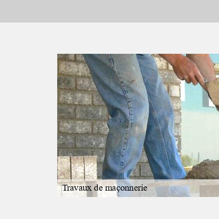
 de vos
3450? Vous
rofessionnel et
garantie sur la
 des produits et
et résistante,
isabilité sera
taillé sera
rendez-vous pour