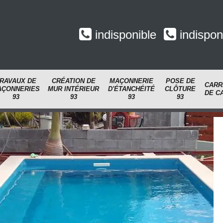
indisponible
indispon
RAVAUX DE
CRÉATION DE
MAÇONNERIE
POSE DE
CARR
AÇONNERIES
MUR INTÉRIEUR
D'ÉTANCHÉITÉ
CLÔTURE
DE C
93
93
93
93