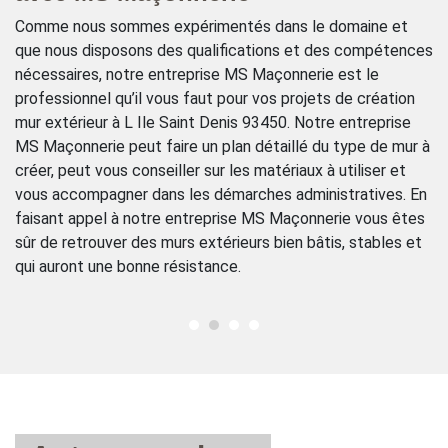
Comme nous sommes expérimentés dans le domaine et
Fo
que nous disposons des qualifications et des compétences
Ma
r
nécessaires, notre entreprise MS Maçonnerie est le
be
S
professionnel qu’il vous faut pour vos projets de création
De
ux
mur extérieur à L Ile Saint Denis 93450. Notre entreprise
cr
t
MS Maçonnerie peut faire un plan détaillé du type de mur à
po
créer, peut vous conseiller sur les matériaux à utiliser et
ma
vous accompagner dans les démarches administratives. En
ré
faisant appel à notre entreprise MS Maçonnerie vous êtes
à 
sûr de retrouver des murs extérieurs bien bâtis, stables et
no
qui auront une bonne résistance.
de