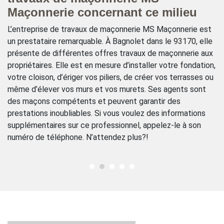
Maçonnerie concernant ce milieu
Le
co
L’entreprise de travaux de maçonnerie MS Maçonnerie est
ty
e
un prestataire remarquable. À Bagnolet dans le 93170, elle
fo
présente de différentes offres travaux de maçonnerie aux
ma
ec
propriétaires. Elle est en mesure d’installer votre fondation,
bé
votre cloison, d’ériger vos piliers, de créer vos terrasses ou
c
de
même d’élever vos murs et vos murets. Ses agents sont
Ma
des maçons compétents et peuvent garantir des
93
prestations inoubliables. Si vous voulez des informations
de
la
supplémentaires sur ce professionnel, appelez-le à son
m
numéro de téléphone. N’attendez plus?!