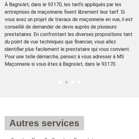
tr
re
À Bagnolet, dans le 93170, les tarifs appliqués par les
co
entreprises de maçonnerie fixent librement leur tarif. Si
de
vous avez un projet de travaux de maçonnerie en vue, il est
pr
conseillé de demander de devis auprès de plusieurs
et
r
prestataires. En confrontant les diverses propositions tant
Ma
du point de vue techniques que financier, vous allez
to
 à
identifier plus facilement le prestataire qui vous convient.
co
z-
Pour une telle démarche, pensez à vous adresser à MS
co
Maçonnerie si vous êtes à Bagnolet, dans le 93170.
Autres services