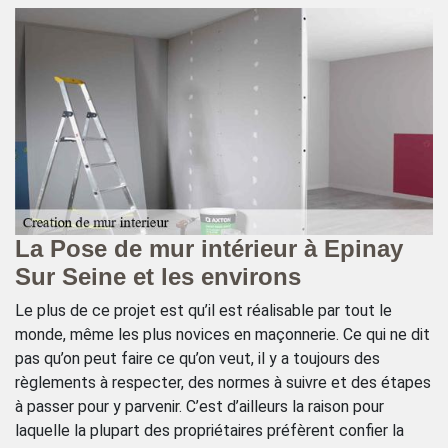
La Pose de mur intérieur à Epinay
N
Sur Seine et les environs
d
ue
Le plus de ce projet est qu’il est réalisable par tout le
Av
monde, même les plus novices en maçonnerie. Ce qui ne dit
in
pas qu’on peut faire ce qu’on veut, il y a toujours des
so
règlements à respecter, des normes à suivre et des étapes
ty
à passer pour y parvenir. C’est d’ailleurs la raison pour
p
laquelle la plupart des propriétaires préfèrent confier la
d