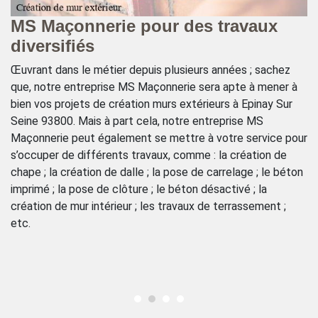
MS Maçonnerie pour des travaux
Q
diversifiés
M
Œuvrant dans le métier depuis plusieurs années ; sachez
Ét
que, notre entreprise MS Maçonnerie sera apte à mener à
no
r
bien vos projets de création murs extérieurs à Epinay Sur
bé
S
Seine 93800. Mais à part cela, notre entreprise MS
pl
ux
Maçonnerie peut également se mettre à votre service pour
qu
r
s’occuper de différents travaux, comme : la création de
le
chape ; la création de dalle ; la pose de carrelage ; le béton
Ma
imprimé ; la pose de clôture ; le béton désactivé ; la
se
création de mur intérieur ; les travaux de terrassement ;
d
etc.
po
ch
ga