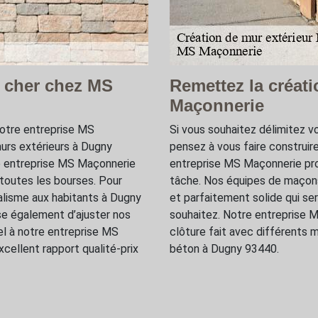
s cher chez MS
Remettez la créat
Maçonnerie
notre entreprise MS
Si vous souhaitez délimitez vo
urs extérieurs à Dugny
pensez à vous faire construir
e entreprise MS Maçonnerie
entreprise MS Maçonnerie pro
 toutes les bourses. Pour
tâche. Nos équipes de maçons
alisme aux habitants à Dugny
et parfaitement solide qui ser
e également d’ajuster nos
souhaitez. Notre entreprise 
el à notre entreprise MS
clôture fait avec différents ma
xcellent rapport qualité-prix
béton à Dugny 93440.