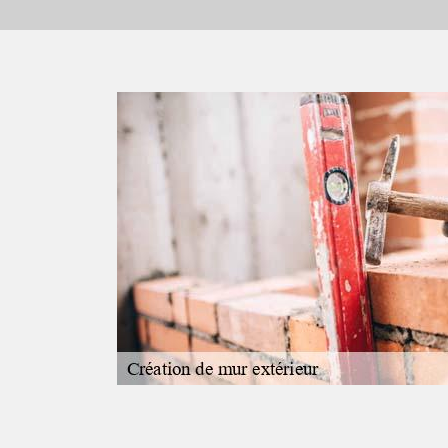
xtérieur
nnerie vos
 qu’avant que
ous envoyer une
r connaissance
vention, la
devis chez notre
 de votre part.
 24 heures.