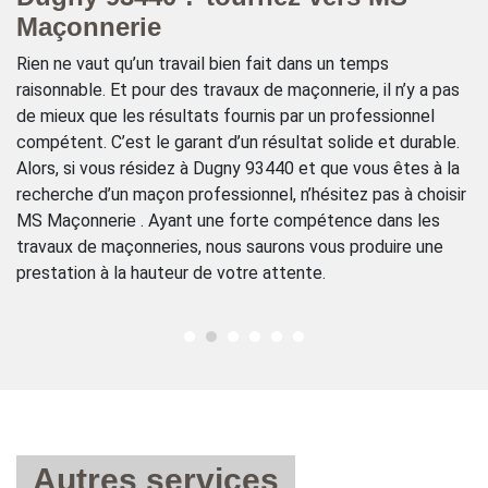
Maçonnerie
Po
M
se
Rien ne vaut qu’un travail bien fait dans un temps
s
e
raisonnable. Et pour des travaux de maçonnerie, il n’y a pas
sa
de mieux que les résultats fournis par un professionnel
pe
compétent. C’est le garant d’un résultat solide et durable.
av
Alors, si vous résidez à Dugny 93440 et que vous êtes à la
co
recherche d’un maçon professionnel, n’hésitez pas à choisir
à 
MS Maçonnerie . Ayant une forte compétence dans les
po
travaux de maçonneries, nous saurons vous produire une
s
prestation à la hauteur de votre attente.
Autres services