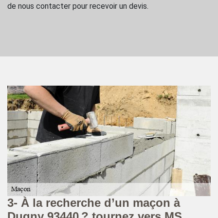
de nous contacter pour recevoir un devis.
3- À la recherche d’un maçon à
1
Dugny 93440 ? tournez vers MS
à