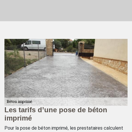
n
Les tarifs d’une pose de béton
P
de
imprimé
c
M
Pour la pose de béton imprimé, les prestataires calculent