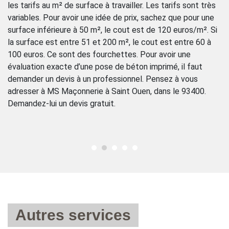
les tarifs au m² de surface à travailler. Les tarifs sont très
us
La
variables. Pour avoir une idée de prix, sachez que pour une
ag
surface inférieure à 50 m², le cout est de 120 euros/m². Si
vo
la surface est entre 51 et 200 m², le cout est entre 60 à
po
100 euros. Ce sont des fourchettes. Pour avoir une
pr
évaluation exacte d’une pose de béton imprimé, il faut
ex
demander un devis à un professionnel. Pensez à vous
im
adresser à MS Maçonnerie à Saint Ouen, dans le 93400.
sa
Demandez-lui un devis gratuit.
Le
Autres services