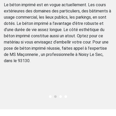
p
Le béton imprimé est en vogue actuellement. Les cours
l
extérieures des domaines des particuliers, des bâtiments à
us
usage commercial, les lieux publics, les parkings, en sont
Si
dotés. Le béton imprimé a l’avantage d’être robuste et
vo
d’une durée de vie assez longue. Le côté esthétique du
Ma
béton imprimé constitue aussi un atout. Optez pour ce
po
matériau si vous envisagez d’embellir votre cour. Pour une
bé
pose de béton imprimé réussie, faites appel à l’expertise
pr
de MS Maçonnerie , un professionnelle à Noisy Le Sec,
av
dans le 93130.
bé
.
pr
Co
a