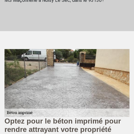
MS Maçonnerie à Noisy Le Sec, dans le 93130 !
n
Optez pour le béton imprimé pour
I
de
rendre attrayant votre propriété
a