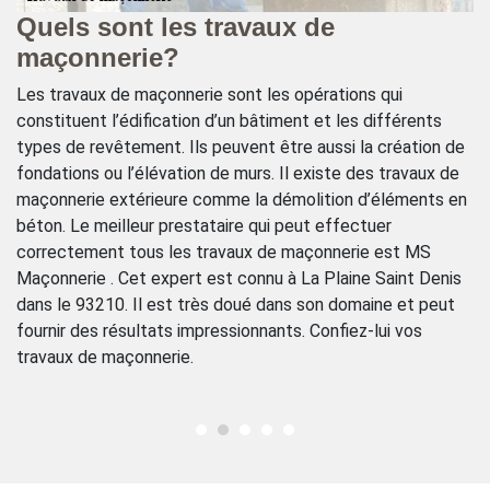
Quels sont les travaux de
C
maçonnerie?
d
s
Les travaux de maçonnerie sont les opérations qui
Le
constituent l’édification d’un bâtiment et les différents
pe
la
types de revêtement. Ils peuvent être aussi la création de
pr
e
fondations ou l’élévation de murs. Il existe des travaux de
et
maçonnerie extérieure comme la démolition d’éléments en
ma
béton. Le meilleur prestataire qui peut effectuer
tr
correctement tous les travaux de maçonnerie est MS
pa
e
Maçonnerie . Cet expert est connu à La Plaine Saint Denis
vo
dans le 93210. Il est très doué dans son domaine et peut
vo
fournir des résultats impressionnants. Confiez-lui vos
t
travaux de maçonnerie.