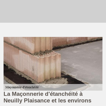
La Maçonnerie d'étanchéité à
N
Neuilly Plaisance et les environs
M