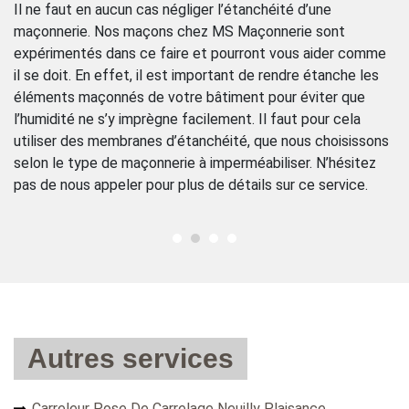
Il ne faut en aucun cas négliger l’étanchéité d’une
No
s
maçonnerie. Nos maçons chez MS Maçonnerie sont
ma
de
expérimentés dans ce faire et pourront vous aider comme
no
il se doit. En effet, il est important de rendre étanche les
pr
éléments maçonnés de votre bâtiment pour éviter que
sa
l’humidité ne s’y imprègne facilement. Il faut pour cela
l’
utiliser des membranes d’étanchéité, que nous choisissons
s
selon le type de maçonnerie à imperméabiliser. N’hésitez
me
pas de nous appeler pour plus de détails sur ce service.
b
Autres services
Carreleur Pose De Carrelage Neuilly Plaisance