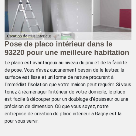
ur
Pose de placo intérieur dans le
G
93220 pour une meilleure habitation
i
Le placo est avantageux au niveau du prix et de la facilité
Vo
de pose. Vous n’avez aucunement besoin de le lustrer, la
ce
surface est lisse et uniforme de nature procurant à
vé
l’immédiat l’isolation que votre maison peut requérir. Si vous
po
tenez à réaménager l’intérieur de votre domicile, le placo
pe
est facile à découper pour un doublage d’épaisseur ou une
ma
précision de dimension. Où que vous soyez, notre
l’
entreprise de création de placo intérieur à Gagny est là
Ma
pour vous servir.
en