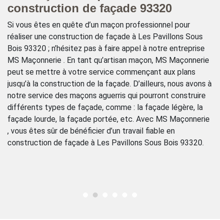
construction de façade 93320
m
Si vous êtes en quête d’un maçon professionnel pour
MS
ces
réaliser une construction de façade à Les Pavillons Sous
t
Bois 93320 ; n’hésitez pas à faire appel à notre entreprise
Pa
MS Maçonnerie . En tant qu’artisan maçon, MS Maçonnerie
qu
peut se mettre à votre service commençant aux plans
pr
jusqu’à la construction de la façade. D’ailleurs, nous avons à
M
x
notre service des maçons aguerris qui pourront construire
qu
différents types de façade, comme : la façade légère, la
mu
façade lourde, la façade portée, etc. Avec MS Maçonnerie
ag
rs
, vous êtes sûr de bénéficier d’un travail fiable en
ex
construction de façade à Les Pavillons Sous Bois 93320.
n’
; 
Pa