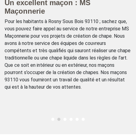
Un excellent maçon : MS
M
Maçonnerie
c
e
Pour les habitants à Rosny Sous Bois 93110 ; sachez que,
Si
vous pouvez faire appel au service de notre entreprise MS
co
Maçonnerie pour vos projets de création de chape. Nous
Ma
avons à notre service des équipes de couvreurs
93
compétents et très qualifiés qui sauront réaliser une chape
en
traditionnelle ou une chape liquide dans les règles de l’art.
de
 ;
Que ce soit en intérieur ou en extérieur, nos maçons
de
de
pourront s’occuper de la création de chapes. Nos maçons
en
93110 vous fourniront un travail de qualité et un résultat
qu
qui est à la hauteur de vos attentes.
vo
à 