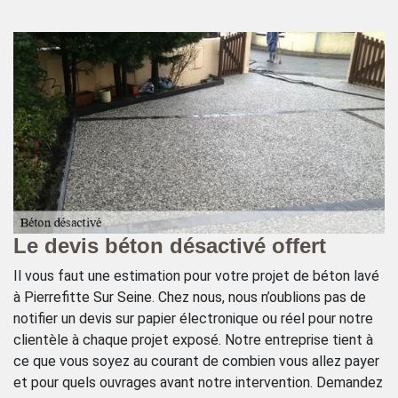
é
Le devis béton désactivé offert
B
e
Il vous faut une estimation pour votre projet de béton lavé
à Pierrefitte Sur Seine. Chez nous, nous n’oublions pas de
ns
Si
notifier un devis sur papier électronique ou réel pour notre
êt
clientèle à chaque projet exposé. Notre entreprise tient à
si,
vo
ce que vous soyez au courant de combien vous allez payer
r,
bé
et pour quels ouvrages avant notre intervention. Demandez
es